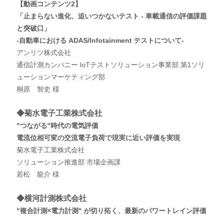
【動画コンテンツ2】
「止まらない進化、追いつかないテスト - 車載通信の評価課題
と突破口」
-自動車における ADAS/Infotainment テストについて-
アンリツ株式会社
通信計測カンパニー IoTテストソリューション事業部 第1ソリ
ューションマーケティング部
桐原 智史 様
◆菊水電子工業株式会社
"つながる"時代の電気評価
電流位相可変の交流電子負荷で現実に近い評価を実現
菊水電子工業株式会社
ソリューション推進部 市場企画課
若松 龍介 様
◆横河計測株式会社
"複合計測×電力計測" が切り拓く、最新のパワートレイン評価